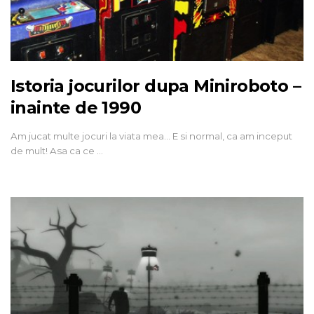
Istoria jocurilor dupa Miniroboto –
inainte de 1990
Am jucat multe jocuri la viata mea... E si normal, ca am inceput
de mult! Asa ca ce …