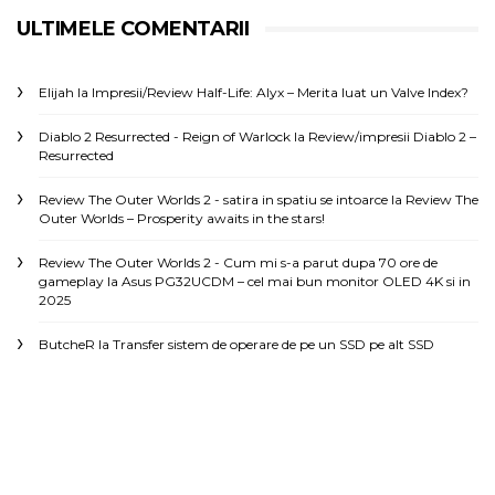
ULTIMELE COMENTARII
Elijah
la
Impresii/Review Half-Life: Alyx – Merita luat un Valve Index?
Diablo 2 Resurrected - Reign of Warlock
la
Review/impresii Diablo 2 –
Resurrected
Review The Outer Worlds 2 - satira in spatiu se intoarce
la
Review The
Outer Worlds – Prosperity awaits in the stars!
Review The Outer Worlds 2 - Cum mi s-a parut dupa 70 ore de
gameplay
la
Asus PG32UCDM – cel mai bun monitor OLED 4K si in
2025
ButcheR
la
Transfer sistem de operare de pe un SSD pe alt SSD