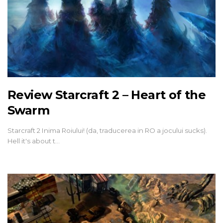
Review Starcraft 2 – Heart of the
Swarm
Starcraft 2 Inima Roiului! (da, traducerea in RO a jocului sucks).
Hell it's about t…