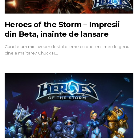
Heroes of the Storm – Impresii
din Beta, inainte de lansare
Cand eram mic aveam destul dileme cu prietenii mei de genul
cine e mai tare? Chuck N…