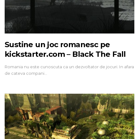
Sustine un joc romanesc pe
kickstarter.com – Black The Fall
Romania nu este cunoscuta ca un dezvoltator de jocuri. In afara
de cateva compani…