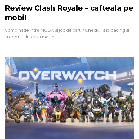
Review Clash Royale – cafteala pe
mobil
Combinatie intre MOBA si joc de carti? Check! Fast-pacing si
un joc nu dureaza mai m…