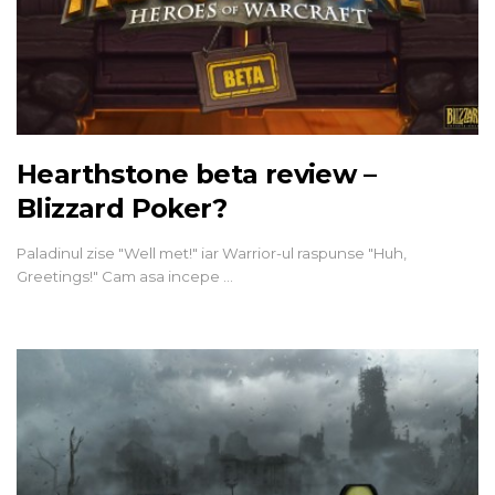
Hearthstone beta review –
Blizzard Poker?
Paladinul zise "Well met!" iar Warrior-ul raspunse "Huh,
Greetings!" Cam asa incepe …