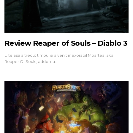
Review Reaper of Souls – Diablo 3
Uite asa a trecut timpul si a venit inexorabil Moartea, aka
Reaper Of Souls, addon-u…