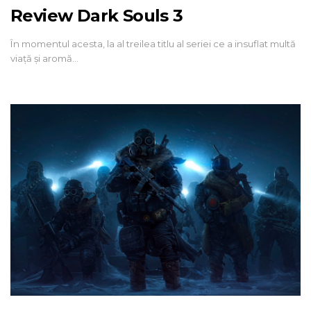
Review Dark Souls 3
În momentul acesta, la al treilea titlu al seriei ce a insuflat multă
viață și aromă…