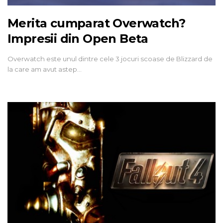
Merita cumparat Overwatch?
Impresii din Open Beta
Overwatch este unul dintre cele 3 jocuri scoase de Blizzard de
la care am avut astep…