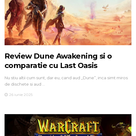
Review Dune Awakening si o
comparatie cu Last Oasis
Nu stiu altii cum sunt, dar eu, cand aud „Dune”, inca simt miros
de dischete si aud …
26 iunie 2025