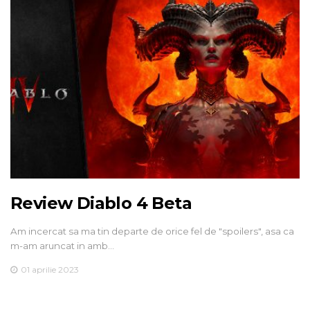
Review Diablo 4 Beta
Am incercat sa ma tin departe de orice fel de "spoilers", asa ca
m-am aruncat in amb…
01 aprilie 2023