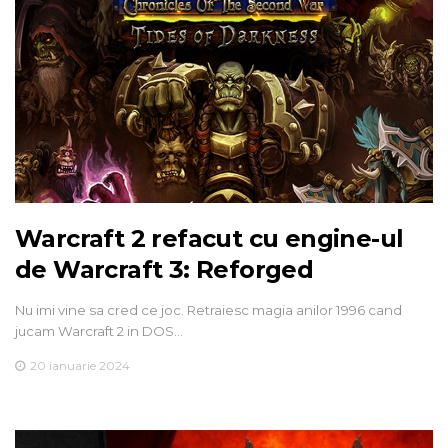
Warcraft 2 refacut cu engine-ul
de Warcraft 3: Reforged
Nu imi vine sa cred ce joc. Retraiesc magia anilor 1996 cand
jucam Warcraft 2 in DOS…
20 ianuarie 2024