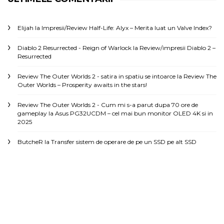
Elijah
la
Impresii/Review Half-Life: Alyx – Merita luat un Valve Index?
Diablo 2 Resurrected - Reign of Warlock
la
Review/impresii Diablo 2 –
Resurrected
Review The Outer Worlds 2 - satira in spatiu se intoarce
la
Review The
Outer Worlds – Prosperity awaits in the stars!
Review The Outer Worlds 2 - Cum mi s-a parut dupa 70 ore de
gameplay
la
Asus PG32UCDM – cel mai bun monitor OLED 4K si in
2025
ButcheR
la
Transfer sistem de operare de pe un SSD pe alt SSD