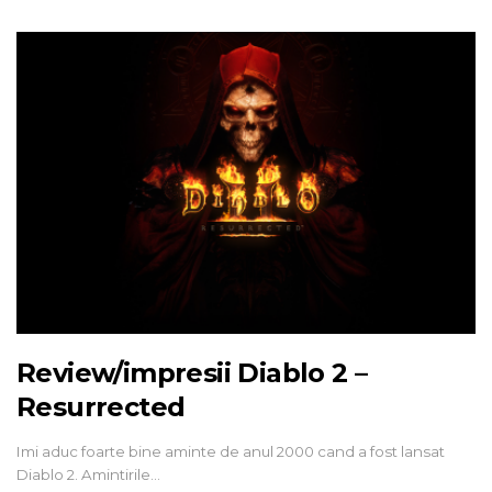
Review/impresii Diablo 2 –
Resurrected
Imi aduc foarte bine aminte de anul 2000 cand a fost lansat
Diablo 2. Amintirile…