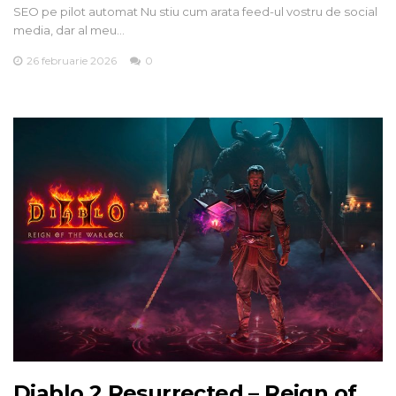
SEO pe pilot automat Nu stiu cum arata feed-ul vostru de social
media, dar al meu…
26 februarie 2026
0
Diablo 2 Resurrected – Reign of