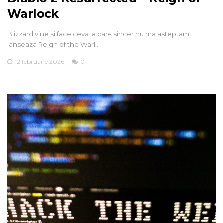
Warlock
Blizzard vine si face ceva la care sincer nu ma asteptam:
lanseaza Reign of the Warl…
12 februarie 2026
0