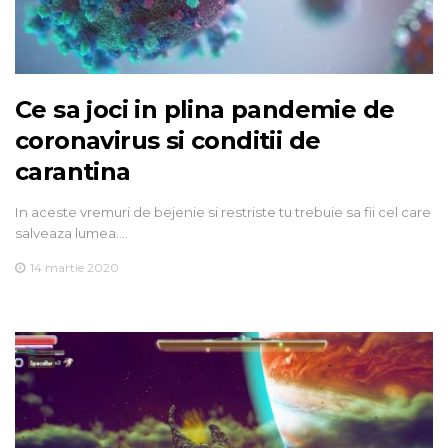
Ce sa joci in plina pandemie de
coronavirus si conditii de
carantina
In aceste vremuri de bejenie si restriste tu trebuie sa fii cel care
salveaza lumea.…
14 martie 2020