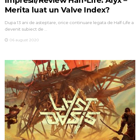
Impresii/Review Half-Life: Alyx –
Merita luat un Valve Index?
Dupa 13 ani de asteptare, orice continuare legata de Half-Life a
devenit subiect de …
06 august 2020