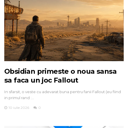
Obsidian primeste o noua sansa
sa faca un joc Fallout
In sfarsit, o veste cu adevarat buna pentru fanii Fallout (eu fiind
in primul rand :…
10 iulie 2026
0