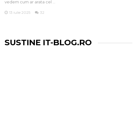
vedem cum ar arata cel …
13 iulie 2025
32
SUSTINE IT-BLOG.RO