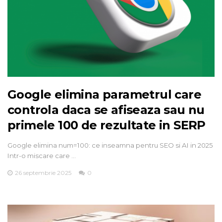
Google elimina parametrul care
controla daca se afiseaza sau nu
primele 100 de rezultate in SERP
Google elimina num=100: ce inseamna pentru SEO si AI in 2025
Intr-o miscare care …
26 septembrie 2025
0