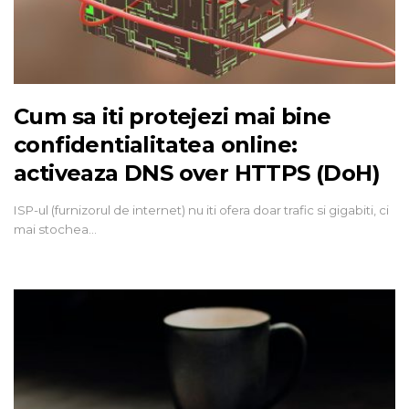
Cum sa iti protejezi mai bine
confidentialitatea online:
activeaza DNS over HTTPS (DoH)
ISP-ul (furnizorul de internet) nu iti ofera doar trafic si gigabiti, ci
mai stochea…