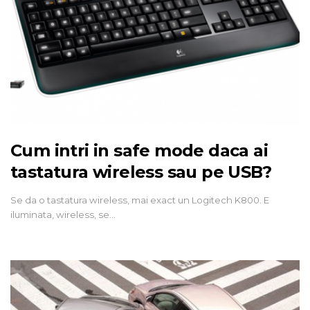
Cum intri in safe mode daca ai
tastatura wireless sau pe USB?
Se da o tastatura wireless, mai exact un Logitech K800. E
iluminata, wireless, se…