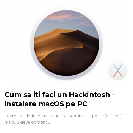
Cum sa iti faci un Hackintosh –
instalare macOS pe PC
Poate ti-ai dorit un Mac si nu ti-ai permis. Sau poate faci iOS /
macOS development …