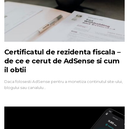
Certificatul de rezidenta fiscala –
de ce e cerut de AdSense si cum
il obtii
Daca folosesti AdSense pentru a monetiza continutul site-ului,
blogului sau canalulu…