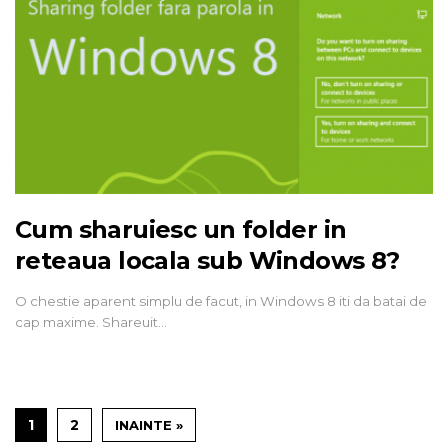
Cum sharuiesc un folder in
reteaua locala sub Windows 8?
O chestie aparent simplu de facut, in Windows 8 iti da batai de
cap maxime. Shareuit…
1
2
INAINTE »