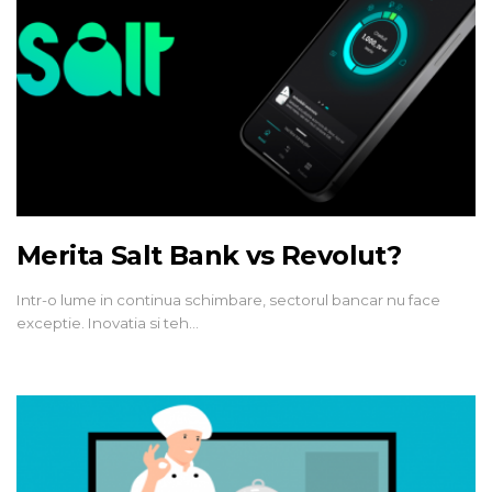
Merita Salt Bank vs Revolut?
Intr-o lume in continua schimbare, sectorul bancar nu face
exceptie. Inovatia si teh…