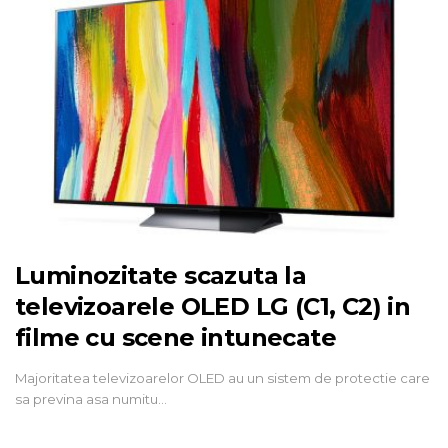
Luminozitate scazuta la
televizoarele OLED LG (C1, C2) in
filme cu scene intunecate
Majoritatea televizoarelor OLED au un sistem de protectie care
sa previna asa numitu…