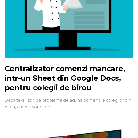
Centralizator comenzi mancare,
intr-un Sheet din Google Docs,
pentru colegii de birou
Daca te-ai izbit de problema de aduna comenzile colegilor din
birou, cand e vorba de…