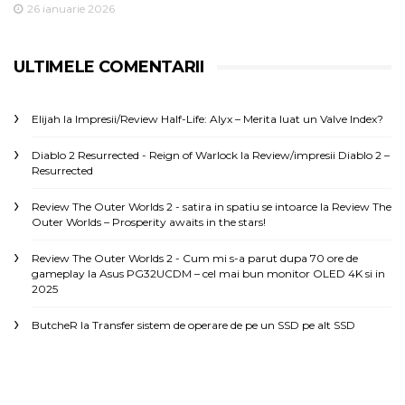
26 ianuarie 2026
ULTIMELE COMENTARII
Elijah
la
Impresii/Review Half-Life: Alyx – Merita luat un Valve Index?
Diablo 2 Resurrected - Reign of Warlock
la
Review/impresii Diablo 2 –
Resurrected
Review The Outer Worlds 2 - satira in spatiu se intoarce
la
Review The
Outer Worlds – Prosperity awaits in the stars!
Review The Outer Worlds 2 - Cum mi s-a parut dupa 70 ore de
gameplay
la
Asus PG32UCDM – cel mai bun monitor OLED 4K si in
2025
ButcheR
la
Transfer sistem de operare de pe un SSD pe alt SSD