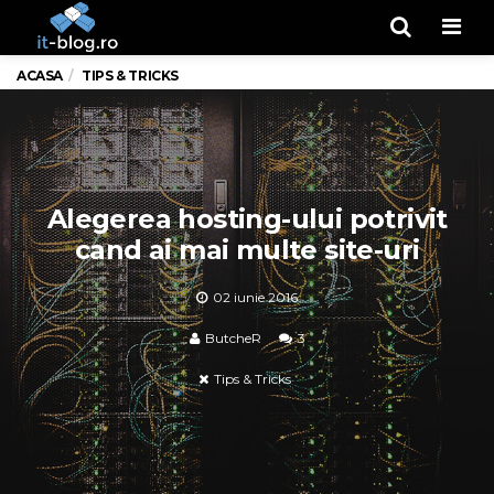
Men
ACASA
TIPS & TRICKS
Alegerea hosting-ului potrivit
cand ai mai multe site-uri
02 iunie 2016
ButcheR
3
Tips & Tricks