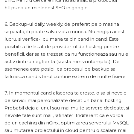
unic. Pentru cei care inca nu au aflat, si protocolul
https da un mic boost SEO in google.
6. Backup-ul daily, weekly, de preferat pe o masina
separata, iti poate salva
viata
munca. Nu neglija acest
lucru, si verifica-l cu mana ta din cand in cand. Este
posibil sa fie listat de provider-ul de hosting printre
beneficii, dar sa te trezesti ca nu functioneaza sau nu e
activ dintr-o neglijenta (si asta mi s-a intamplat). De
asemenea este posibil ca procesul de backup sa
failuiasca cand site-ul contine extrem de multe fisiere.
7. In momentul cand afacerea ta creste, o sa ai nevoie
de servicii mai personalizate decat un banal hosting.
Probabil deja ai unul sau mai multe servere dedicate, si
nevoile tale sunt mai „rafinate”. Indiferent ca e vorba
de un caching din nGinx, optimizarea serverului MySQL
sau mutarea proiectului in cloud pentru o scalare mai