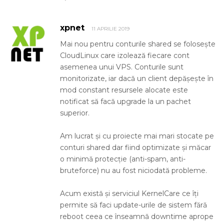
xpnet
11 APRILIE 2019
Mai nou pentru conturile shared se folosește
CloudLinux care izolează fiecare cont
asemenea unui VPS. Conturile sunt
monitorizate, iar dacă un client depășește în
mod constant resursele alocate este
notificat să facă upgrade la un pachet
superior.
Am lucrat și cu proiecte mai mari stocate pe
conturi shared dar fiind optimizate și măcar
o minimă protecție (anti-spam, anti-
bruteforce) nu au fost niciodată probleme.
Acum există și serviciul KernelCare ce îți
permite să faci update-urile de sistem fără
reboot ceea ce înseamnă downtime aprope