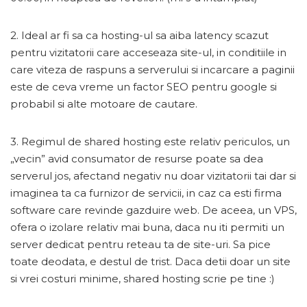
2. Ideal ar fi sa ca hosting-ul sa aiba latency scazut
pentru vizitatorii care acceseaza site-ul, in conditiile in
care viteza de raspuns a serverului si incarcare a paginii
este de ceva vreme un factor SEO pentru google si
probabil si alte motoare de cautare.
3. Regimul de shared hosting este relativ periculos, un
„vecin” avid consumator de resurse poate sa dea
serverul jos, afectand negativ nu doar vizitatorii tai dar si
imaginea ta ca furnizor de servicii, in caz ca esti firma
software care revinde gazduire web. De aceea, un VPS,
ofera o izolare relativ mai buna, daca nu iti permiti un
server dedicat pentru reteau ta de site-uri. Sa pice
toate deodata, e destul de trist. Daca detii doar un site
si vrei costuri minime, shared hosting scrie pe tine :)