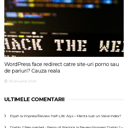
WordPress face redirect catre site-uri porno sau
de pariuri? Cauza reala
26 ianuarie 2026
ULTIMELE COMENTARII
Elijah
la
Impresii/Review Half-Life: Alyx – Merita luat un Valve Index?
Diablo 2 Resurrected - Reign of Warlock
la
Review/impresii Diablo 2 –