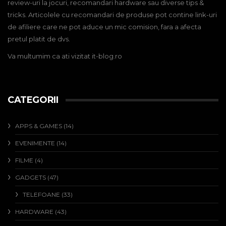
review-uri la jocuri, recomandari hardware sau diverse tips &
tricks. Articolele cu recomandari de produse pot contine link-uri
de afiliere care ne pot aduce un mic comision, fara a afecta
pretul platit de dvs.
Va multumim ca ati vizitat it-blog.ro
CATEGORII
APPS & GAMES
(14)
EVENIMENTE
(14)
FILME
(4)
GADGETS
(47)
TELEFOANE
(33)
HARDWARE
(43)