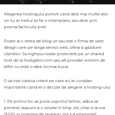
Alegerea hostingului potrivit cand detii mai multe site-
uri nu ar trebui sa fie o intamplare, sau doar prin
prisma factorului pret.
Poate ai o retea de blog-uri sau esti o firma de web
design care pe langa servicii web, ofera si gazduire
clientilor. Sa inghesui toate proiectele pe un shared
host de la hostgator.com sau alt provider extrem de
ieftin nu este o idee tocmai buna.
O sa insir cateva criterii pe care eu le consider
importante cand iei o decizie de alegere a hosting-ului:
1. Pe primul loc as pune suportul tehnic, adica sa
primesti raspuns si o solutie in timp util, chiar si la ora
00:00, in noaptea de revelion. (mi s-a intamplat)