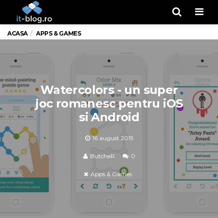
Men
ACASA
APPS & GAMES
Watercolors - un super
joc romanesc pentru iOS
si Android
16 august 2015
ButcheR
0
Apps & Games