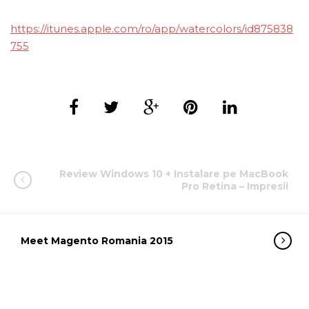
https://itunes.apple.com/ro/app/watercolors/id875838
755
Review Windows 10 + Instalare pe MacBook
Pro Retina – Impresii
Meet Magento Romania 2015