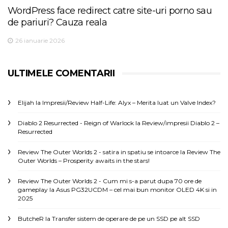
WordPress face redirect catre site-uri porno sau
de pariuri? Cauza reala
26 ianuarie 2026
ULTIMELE COMENTARII
Elijah
la
Impresii/Review Half-Life: Alyx – Merita luat un Valve Index?
Diablo 2 Resurrected - Reign of Warlock
la
Review/impresii Diablo 2 –
Resurrected
Review The Outer Worlds 2 - satira in spatiu se intoarce
la
Review The
Outer Worlds – Prosperity awaits in the stars!
Review The Outer Worlds 2 - Cum mi s-a parut dupa 70 ore de
gameplay
la
Asus PG32UCDM – cel mai bun monitor OLED 4K si in
2025
ButcheR
la
Transfer sistem de operare de pe un SSD pe alt SSD