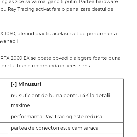
ing as zice sa va mai ganditi putin. Partea hardware
 cu Ray Tracing activat fara o penalizare destul de
TX 1060, oferind practic acelasi salt de performanta
nvenabil.
 RTX 2060 EX se poate dovedi o alegere foarte buna.
si pretul bun o recomanda in acest sens.
[-] Minusuri
nu suficient de buna pentru 4K la detalii
maxime
performanta Ray Tracing este redusa
partea de conectori este cam saraca