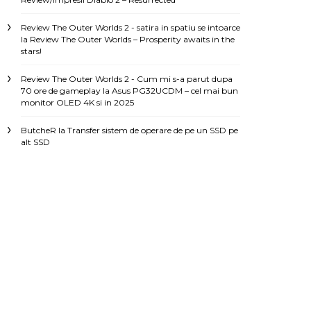
Review The Outer Worlds 2 - satira in spatiu se intoarce
la
Review The Outer Worlds – Prosperity awaits in the
stars!
Review The Outer Worlds 2 - Cum mi s-a parut dupa
70 ore de gameplay
la
Asus PG32UCDM – cel mai bun
monitor OLED 4K si in 2025
ButcheR
la
Transfer sistem de operare de pe un SSD pe
alt SSD