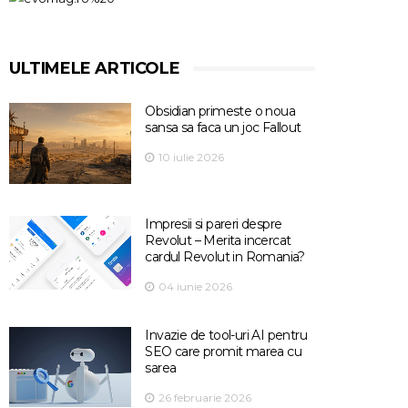
ULTIMELE ARTICOLE
Obsidian primeste o noua
sansa sa faca un joc Fallout
10 iulie 2026
Impresii si pareri despre
Revolut – Merita incercat
cardul Revolut in Romania?
04 iunie 2026
Invazie de tool-uri AI pentru
SEO care promit marea cu
sarea
26 februarie 2026