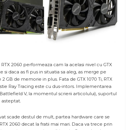
, RTX 2060 performeaza cam la acelasi nivel cu GTX
 si daca as fi pus in situatia sa aleg, as merge pe
e 2 GB de memorie in plus. Fata de GTX 1070 Ti, RTX
a stie Ray Tracing este cu dus-intors. Implementarea
ttlefield V, la momentul scrierii articolului), suportul
 asteptat.
ivat scade destul de mult, partea hardware care se
 RTX 2060 decat la fratii mai mari. Daca va trece prin