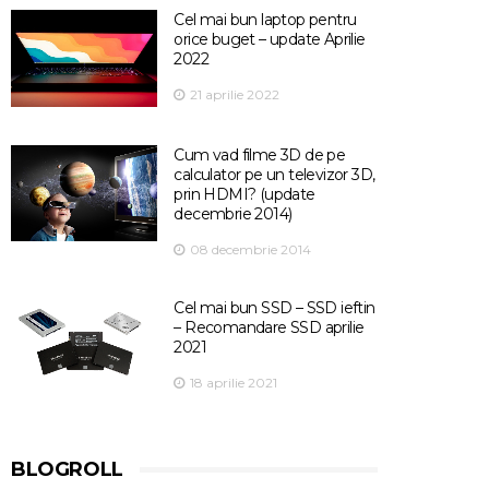
Cel mai bun laptop pentru
orice buget – update Aprilie
2022
21 aprilie 2022
Cum vad filme 3D de pe
calculator pe un televizor 3D,
prin HDMI? (update
decembrie 2014)
08 decembrie 2014
Cel mai bun SSD – SSD ieftin
– Recomandare SSD aprilie
2021
18 aprilie 2021
BLOGROLL