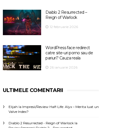
Diablo 2 Resurrected –
Reign of Warlock
12 februarie 2026
WordPress face redirect
catre site-uri porno sau de
pariuri? Cauza reala
26 ianuarie 2026
ULTIMELE COMENTARII
Elijah
la
Impresii/Review Half-Life: Alyx – Merita luat un
Valve Index?
Diablo 2 Resurrected - Reign of Warlock
la
Review/impresii Diablo 2 – Resurrected