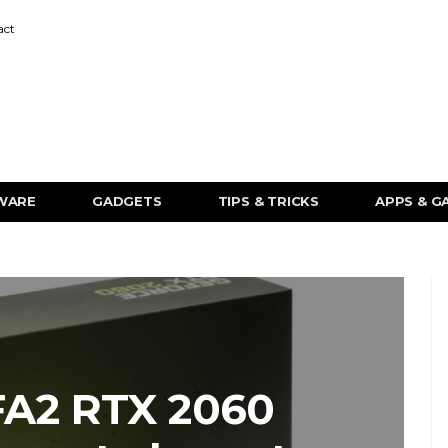
act
WARE
GADGETS
TIPS & TRICKS
APPS & G
FA2 RTX 2060