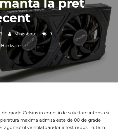
rmanta la pret
ecent
19
Miniroboto
9
Hardware
 grade Celsius in conditii de solicitare intensa si
emperatura maxima admisa este de 88 de grade
re. Zgomotul venitilatoarelor a fost redus. Putem