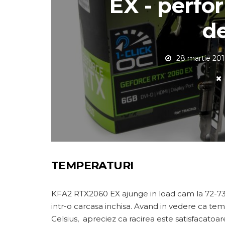
EX - perfo
d
28 martie 20
TEMPERATURI
KFA2 RTX2060 EX ajunge in load cam la 72-73 de
intr-o carcasa inchisa. Avand in vedere ca t
Celsius, apreciez ca racirea este satisfacatoa