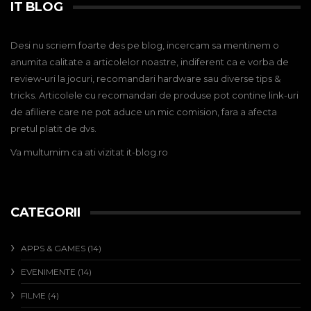
IT BLOG
Desi nu scriem foarte des pe blog, incercam sa mentinem o
anumita calitate a articolelor noastre, indiferent ca e vorba de
review-uri la jocuri, recomandari hardware sau diverse tips &
tricks. Articolele cu recomandari de produse pot contine link-uri
de afiliere care ne pot aduce un mic comision, fara a afecta
pretul platit de dvs.
Va multumim ca ati vizitat it-blog.ro
CATEGORII
APPS & GAMES
(14)
EVENIMENTE
(14)
FILME
(4)