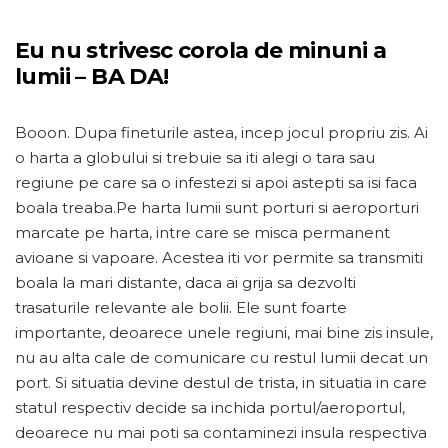
Eu nu strivesc corola de minuni a
lumii – BA DA!
Booon. Dupa fineturile astea, incep jocul propriu zis. Ai
o harta a globului si trebuie sa iti alegi o tara sau
regiune pe care sa o infestezi si apoi astepti sa isi faca
boala treaba.Pe harta lumii sunt porturi si aeroporturi
marcate pe harta, intre care se misca permanent
avioane si vapoare. Acestea iti vor permite sa transmiti
boala la mari distante, daca ai grija sa dezvolti
trasaturile relevante ale bolii. Ele sunt foarte
importante, deoarece unele regiuni, mai bine zis insule,
nu au alta cale de comunicare cu restul lumii decat un
port. Si situatia devine destul de trista, in situatia in care
statul respectiv decide sa inchida portul/aeroportul,
deoarece nu mai poti sa contaminezi insula respectiva