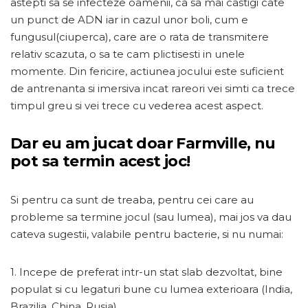
astepti sa se infecteze oamenii, ca sa mai castigi cate
un punct de ADN iar in cazul unor boli, cum e
fungusul(ciuperca), care are o rata de transmitere
relativ scazuta, o sa te cam plictisesti in unele
momente. Din fericire, actiunea jocului este suficient
de antrenanta si imersiva incat rareori vei simti ca trece
timpul greu si vei trece cu vederea acest aspect.
Dar eu am jucat doar Farmville, nu
pot sa termin acest joc!
Si pentru ca sunt de treaba, pentru cei care au
probleme sa termine jocul (sau lumea), mai jos va dau
cateva sugestii, valabile pentru bacterie, si nu numai:
1. Incepe de preferat intr-un stat slab dezvoltat, bine
populat si cu legaturi bune cu lumea exterioara (India,
Brazilia, China, Rusia).