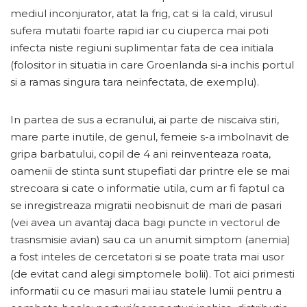
mediul inconjurator, atat la frig, cat si la cald, virusul
sufera mutatii foarte rapid iar cu ciuperca mai poti
infecta niste regiuni suplimentar fata de cea initiala
(folositor in situatia in care Groenlanda si-a inchis portul
si a ramas singura tara neinfectata, de exemplu).
In partea de sus a ecranului, ai parte de niscaiva stiri,
mare parte inutile, de genul, femeie s-a imbolnavit de
gripa barbatului, copil de 4 ani reinventeaza roata,
oamenii de stinta sunt stupefiati dar printre ele se mai
strecoara si cate o informatie utila, cum ar fi faptul ca
se inregistreaza migratii neobisnuit de mari de pasari
(vei avea un avantaj daca bagi puncte in vectorul de
trasnsmisie avian) sau ca un anumit simptom (anemia)
a fost inteles de cercetatori si se poate trata mai usor
(de evitat cand alegi simptomele bolii). Tot aici primesti
informatii cu ce masuri mai iau statele lumii pentru a