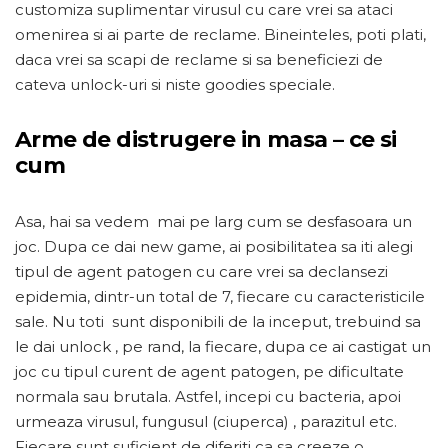
customiza suplimentar virusul cu care vrei sa ataci
omenirea si ai parte de reclame. Bineinteles, poti plati,
daca vrei sa scapi de reclame si sa beneficiezi de
cateva unlock-uri si niste goodies speciale.
Arme de distrugere in masa – ce si
cum
Asa, hai sa vedem mai pe larg cum se desfasoara un
joc. Dupa ce dai new game, ai posibilitatea sa iti alegi
tipul de agent patogen cu care vrei sa declansezi
epidemia, dintr-un total de 7, fiecare cu caracteristicile
sale. Nu toti sunt disponibili de la inceput, trebuind sa
le dai unlock , pe rand, la fiecare, dupa ce ai castigat un
joc cu tipul curent de agent patogen, pe dificultate
normala sau brutala. Astfel, incepi cu bacteria, apoi
urmeaza virusul, fungusul (ciuperca) , parazitul etc.
Fiecare sunt suficient de diferiti ca sa creeze o