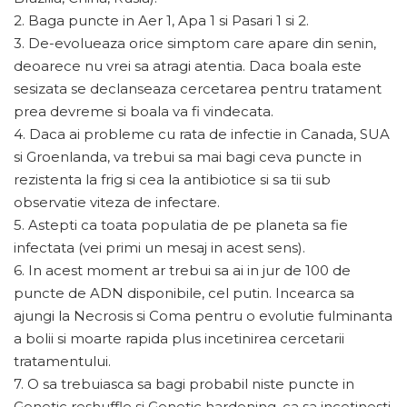
2. Baga puncte in Aer 1, Apa 1 si Pasari 1 si 2.
3. De-evolueaza orice simptom care apare din senin,
deoarece nu vrei sa atragi atentia. Daca boala este
sesizata se declanseaza cercetarea pentru tratament
prea devreme si boala va fi vindecata.
4. Daca ai probleme cu rata de infectie in Canada, SUA
si Groenlanda, va trebui sa mai bagi ceva puncte in
rezistenta la frig si cea la antibiotice si sa tii sub
observatie viteza de infectare.
5. Astepti ca toata populatia de pe planeta sa fie
infectata (vei primi un mesaj in acest sens).
6. In acest moment ar trebui sa ai in jur de 100 de
puncte de ADN disponibile, cel putin. Incearca sa
ajungi la Necrosis si Coma pentru o evolutie fulminanta
a bolii si moarte rapida plus incetinirea cercetarii
tratamentului.
7. O sa trebuiasca sa bagi probabil niste puncte in
Genetic reshuffle si Genetic hardening, ca sa incetinesti