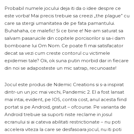
Probabil numele jocului deja iti da o idee despre ce
este vorba! Mai precis trebuie sa creezi „the plague” cu
care sa stergi umanitatea de pe fata pamantului.
Buhahaha, ce malefic! Si ce bine e! Ne-am saturat sa
salvam pasaruicile din copitele porcisorilor si sa-i dam
bomboane lui Om Nom. Ce poate fi mai satisfacator
decat sa vezi cum creste contorul cu victimele
epidemiei tale? Ok, ok suna putin morbid dar in fiecare
din noi se adaposteste un mic satrap, recunoaste!
Jocul este produs de Ndemic Creations si s-a inspirat
dintr-un un joc mai vechi, Pandemic 2. El a fost lansat
mai intai, evident, pe IOS, contra cost, anul acesta fiind
portat si pe Android, gratuit – ofcourse. Pe varianta de
Android trebuie sa suporti niste reclame in josul
ecranului si ai cateva abilitati restrictionate – nu poti
accelera viteza la care se desfasoara jocul, nu iti poti