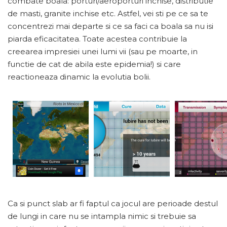
combate boala: porturi/aeroporturi inchise, distributie
de masti, granite inchise etc. Astfel, vei sti pe ce sa te
concentrezi mai departe si ce sa faci ca boala sa nu isi
piarda eficacitatea. Toate acestea contribuie la
creearea impresiei unei lumi vii (sau pe moarte, in
functie de cat de abila este epidemia!) si care
reactioneaza dinamic la evolutia bolii.
Ca si punct slab ar fi faptul ca jocul are perioade destul
de lungi in care nu se intampla nimic si trebuie sa