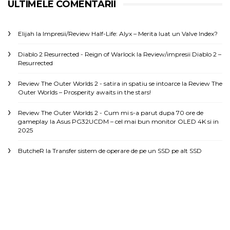
ULTIMELE COMENTARII
Elijah
la
Impresii/Review Half-Life: Alyx – Merita luat un Valve Index?
Diablo 2 Resurrected - Reign of Warlock
la
Review/impresii Diablo 2 –
Resurrected
Review The Outer Worlds 2 - satira in spatiu se intoarce
la
Review The
Outer Worlds – Prosperity awaits in the stars!
Review The Outer Worlds 2 - Cum mi s-a parut dupa 70 ore de
gameplay
la
Asus PG32UCDM – cel mai bun monitor OLED 4K si in
2025
ButcheR
la
Transfer sistem de operare de pe un SSD pe alt SSD